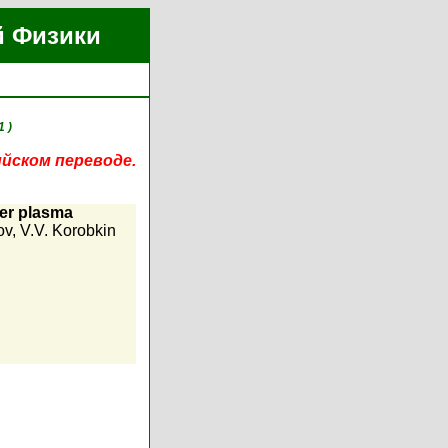
й Физики
1 )
ийском переводе.
ser plasma
ov
,
V.V. Korobkin