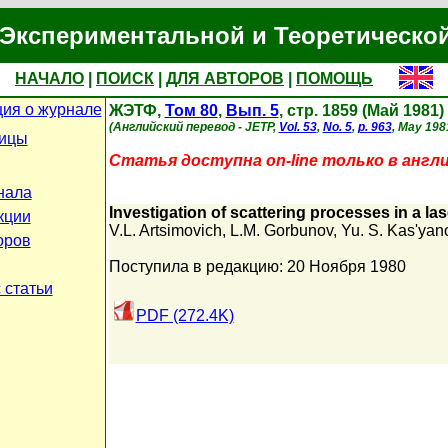
Экспериментальной и Теоретическо
НАЧАЛО
|
ПОИСК
|
ДЛЯ АВТОРОВ
|
ПОМОЩЬ
ия о журнале
ЖЭТФ,
Том 80
,
Вып. 5
, стр. 1859 (Май 1981)
(Английский перевод - JETP,
Vol. 53
,
No. 5
,
p. 963
, May 198
ницы
Статья доступна on-line только в англ
нала
Investigation of scattering processes in a la
кции
V.L. Artsimovich
,
L.M. Gorbunov
,
Yu. S. Kas'yan
оров
Поступила в редакцию: 20 Ноября 1980
 статьи
PDF (272.4K)