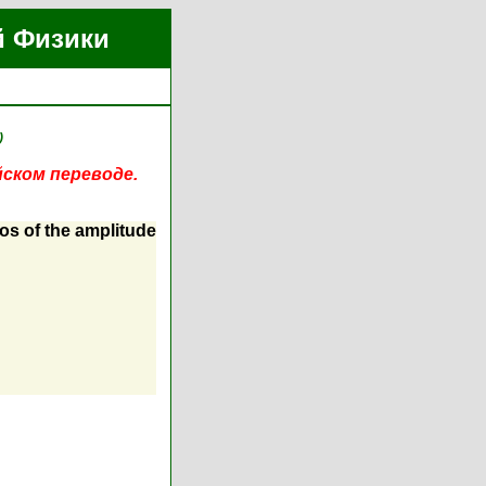
й Физики
)
йском переводе.
ros of the amplitude