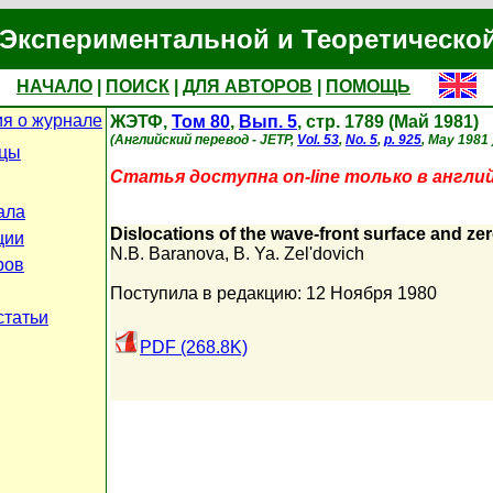
Экспериментальной и Теоретическо
НАЧАЛО
|
ПОИСК
|
ДЛЯ АВТОРОВ
|
ПОМОЩЬ
я о журнале
ЖЭТФ,
Том 80
,
Вып. 5
, стр. 1789 (Май 1981)
(Английский перевод - JETP,
Vol. 53
,
No. 5
,
p. 925
, May 1981 
ицы
Статья доступна on-line только в англи
ала
Dislocations of the wave-front surface and ze
ции
N.B. Baranova
,
B. Ya. Zel'dovich
ров
Поступила в редакцию: 12 Ноября 1980
статьи
PDF (268.8K)