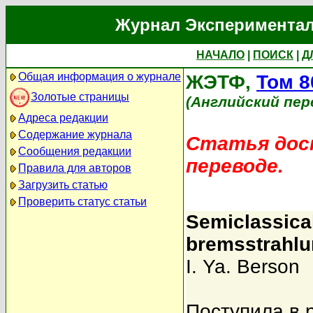
Журнал Экспериментал
НАЧАЛО
|
ПОИСК
|
Д
Общая информация о журнале
ЖЭТФ,
Том 8
Золотые страницы
(Английский пер
Адреса редакции
Содержание журнала
Статья дост
Сообщения редакции
переводе.
Правила для авторов
Загрузить статью
Проверить статус статьи
Semiclassical
bremsstrahl
I. Ya. Berson
Поступила в 