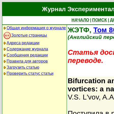
Журнал Экспериментал
НАЧАЛО
|
ПОИСК
|
Д
Общая информация о журнале
ЖЭТФ,
Том 8
Золотые страницы
(Английский пер
Адреса редакции
Содержание журнала
Статья дост
Сообщения редакции
переводе.
Правила для авторов
Загрузить статью
Проверить статус статьи
Bifurcation a
vortices: a n
V.S. L'vov
,
A.A
Поступила в 