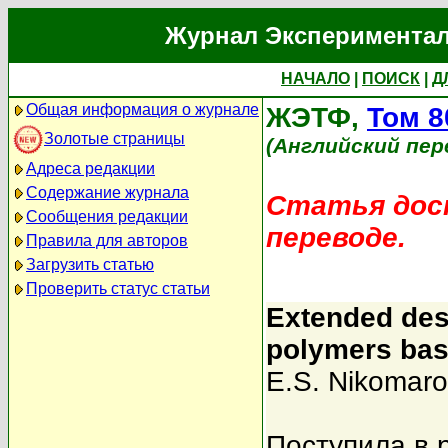
Журнал Экспериментал
НАЧАЛО
|
ПОИСК
|
Д
Общая информация о журнале
ЖЭТФ,
Том 8
Золотые страницы
(Английский пер
Адреса редакции
Содержание журнала
Статья дост
Сообщения редакции
переводе.
Правила для авторов
Загрузить статью
Проверить статус статьи
Extended desc
polymers bas
E.S. Nikomaro
Поступила в 