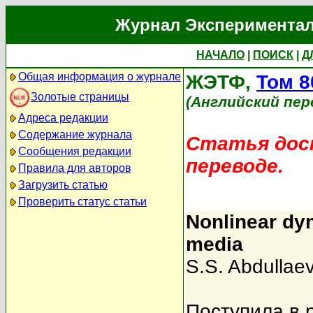
Журнал Экспериментал
НАЧАЛО
|
ПОИСК
|
Д
Общая информация о журнале
ЖЭТФ,
Том 8
Золотые страницы
(Английский пер
Адреса редакции
Содержание журнала
Статья дост
Сообщения редакции
переводе.
Правила для авторов
Загрузить статью
Проверить статус статьи
Nonlinear dy
media
S.S. Abdullae
Поступила в 