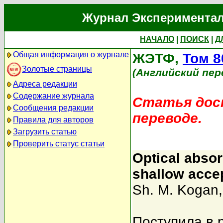
Журнал Экспериментал
НАЧАЛО
|
ПОИСК
|
Д
Общая информация о журнале
ЖЭТФ,
Том 8
Золотые страницы
(Английский пер
Адреса редакции
Содержание журнала
Статья дост
Сообщения редакции
переводе.
Правила для авторов
Загрузить статью
Проверить статус статьи
Optical absor
shallow acce
Sh. M. Kogan
Поступила в 