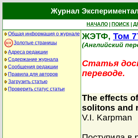
Журнал Экспериментал
НАЧАЛО
|
ПОИСК
|
Д
Общая информация о журнале
ЖЭТФ,
Том 7
Золотые страницы
(Английский пер
Адреса редакции
Содержание журнала
Статья дост
Сообщения редакции
переводе.
Правила для авторов
Загрузить статью
Проверить статус статьи
The effects o
solitons and 
V.I. Karpman
Поступила в 