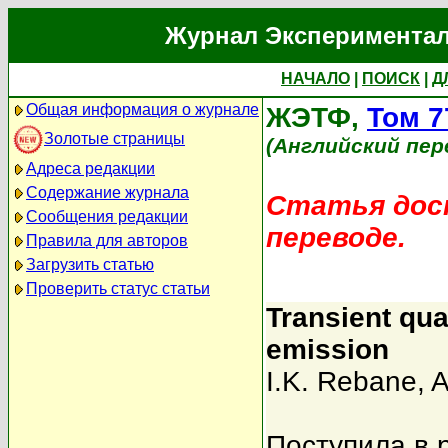
Журнал Экспериментал
НАЧАЛО
|
ПОИСК
|
Д
Общая информация о журнале
ЖЭТФ,
Том 7
Золотые страницы
(Английский пер
Адреса редакции
Содержание журнала
Статья дост
Сообщения редакции
переводе.
Правила для авторов
Загрузить статью
Проверить статус статьи
Transient qua
emission
I.K. Rebane
,
A
Поступила в 