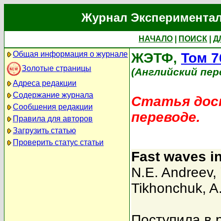
Журнал Экспериментал
НАЧАЛО
|
ПОИСК
|
Д
Общая информация о журнале
ЖЭТФ,
Том 7
Золотые страницы
(Английский пер
Адреса редакции
Содержание журнала
Статья дост
Сообщения редакции
переводе.
Правила для авторов
Загрузить статью
Проверить статус статьи
Fast waves in
N.E. Andreev
,
Tikhonchuk
,
A
Поступила в 