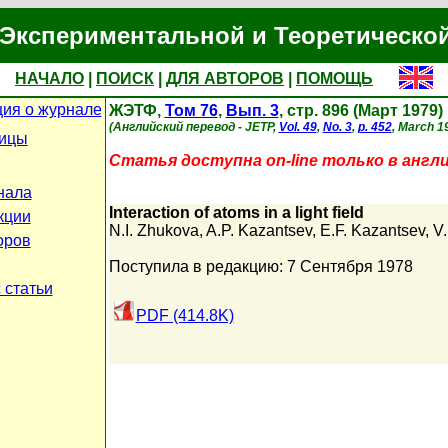
Экспериментальной и Теоретическо
НАЧАЛО
|
ПОИСК
|
ДЛЯ АВТОРОВ
|
ПОМОЩЬ
ия о журнале
ЖЭТФ,
Том 76
,
Вып. 3
, стр. 896 (Март 1979)
(Английский перевод - JETP,
Vol. 49
,
No. 3
,
p. 452
, March 1
ницы
Статья доступна on-line только в англ
нала
Interaction of atoms in a light field
кции
N.I. Zhukova
,
A.P. Kazantsev
,
E.F. Kazantsev
,
V.
оров
Поступила в редакцию: 7 Сентября 1978
 статьи
PDF (414.8K)