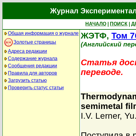
Журнал Экспериментал
НАЧАЛО
|
ПОИСК
|
Д
Общая информация о журнале
ЖЭТФ,
Том 7
Золотые страницы
(Английский пер
Адреса редакции
Содержание журнала
Статья дост
Сообщения редакции
переводе.
Правила для авторов
Загрузить статью
Проверить статус статьи
Thermodynami
semimetal fil
I.V. Lerner
,
Yu
Поступила в 