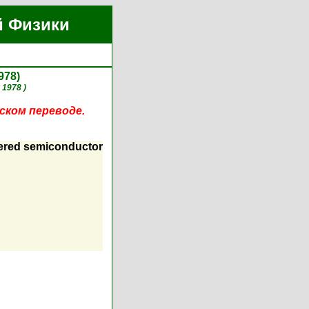
й Физики
978)
 1978 )
ском переводе.
dered semiconductor