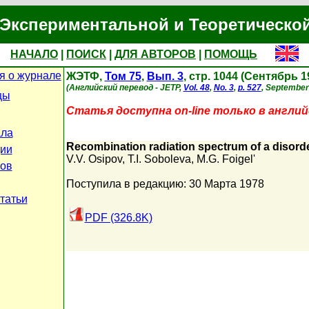
Экспериментальной и Теоретическо
НАЧАЛО
|
ПОИСК
|
ДЛЯ АВТОРОВ
|
ПОМОЩЬ
 о журнале
ЖЭТФ,
Том 75
,
Вып. 3
, стр. 1044 (Сентябрь 1
(Английский перевод - JETP,
Vol. 48
,
No. 3
,
p. 527
, September
цы
Статья доступна on-line только в англий
ала
Recombination radiation spectrum of a disor
ии
V.V. Osipov
,
T.I. Soboleva
,
M.G. Foigel'
ров
Поступила в редакцию: 30 Марта 1978
татьи
PDF (326.8K)