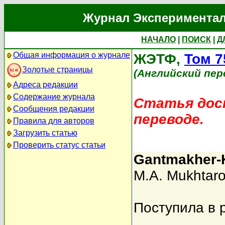
Журнал Экспериментал
НАЧАЛО
|
ПОИСК
|
Д
Общая информация о журнале
ЖЭТФ,
Том 7
Золотые страницы
(Английский пер
Адреса редакции
Содержание журнала
Статья дост
Сообщения редакции
переводе.
Правила для авторов
Загрузить статью
Проверить статус статьи
Gantmakher-Ka
M.A. Mukhtaro
Поступила в 