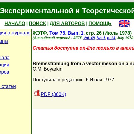
Экспериментальной и Теоретическо
НАЧАЛО
|
ПОИСК
|
ДЛЯ АВТОРОВ
|
ПОМОЩЬ
ия о журнале
ЖЭТФ,
Том 75
,
Вып. 1
, стр. 26 (Июль 1978)
(Английский перевод - JETP,
Vol. 48
,
No. 1
,
p. 13
, July 1978 
ницы
Статья доступна on-line только в англ
нала
Bremsstrahlung from a vector meson on a n
кции
O.M. Boyarkin
оров
Поступила в редакцию: 6 Июля 1977
 статьи
PDF (360K)