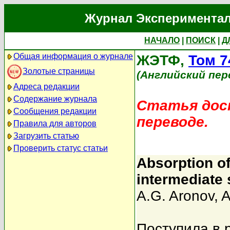
Журнал Экспериментал
НАЧАЛО
|
ПОИСК
|
Д
Общая информация о журнале
ЖЭТФ,
Том 7
Золотые страницы
(Английский пер
Адреса редакции
Содержание журнала
Статья дост
Сообщения редакции
переводе.
Правила для авторов
Загрузить статью
Проверить статус статьи
Absorption of
intermediate 
A.G. Aronov
,
A
Поступила в 