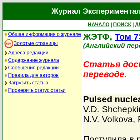
Журнал Экспериментал
НАЧАЛО
|
ПОИСК
|
Д
Общая информация о журнале
ЖЭТФ,
Том 7
Золотые страницы
(Английский пер
Адреса редакции
Содержание журнала
Статья дост
Сообщения редакции
переводе.
Правила для авторов
Загрузить статью
Проверить статус статьи
Pulsed nucle
V.D. Shchepki
N.V. Volkova
,
Поступила в 