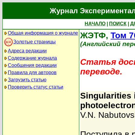
Журнал Экспериментал
НАЧАЛО
|
ПОИСК
|
Д
Общая информация о журнале
ЖЭТФ,
Том 7
Золотые страницы
(Английский пер
Адреса редакции
Содержание журнала
Статья дост
Сообщения редакции
переводе.
Правила для авторов
Загрузить статью
Проверить статус статьи
Singularities 
photoelectro
V.N. Nabutovsk
Поступила в 