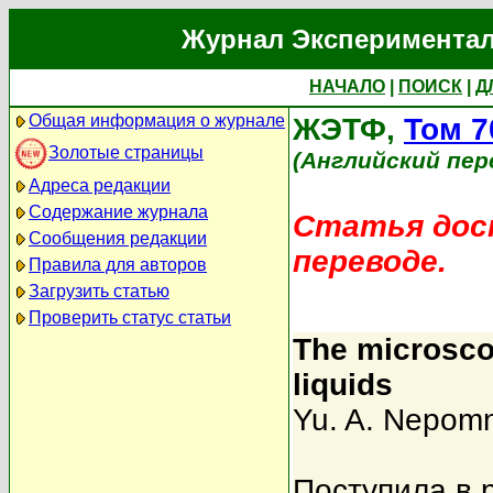
Журнал Экспериментал
НАЧАЛО
|
ПОИСК
|
Д
Общая информация о журнале
ЖЭТФ,
Том 7
Золотые страницы
(Английский пер
Адреса редакции
Содержание журнала
Статья дост
Сообщения редакции
переводе.
Правила для авторов
Загрузить статью
Проверить статус статьи
The microscop
liquids
Yu. A. Nepomn
Поступила в 