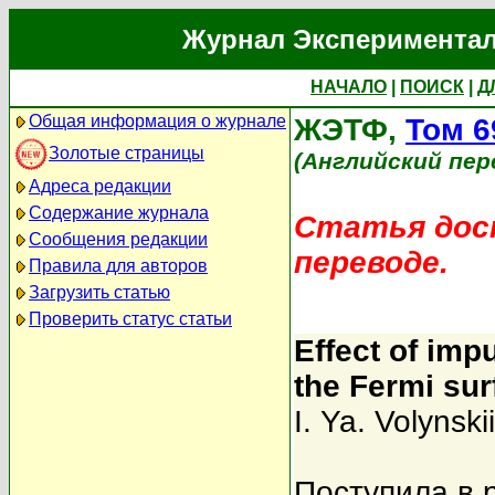
Журнал Экспериментал
НАЧАЛО
|
ПОИСК
|
Д
Общая информация о журнале
ЖЭТФ,
Том 6
Золотые страницы
(Английский пер
Адреса редакции
Содержание журнала
Статья дост
Сообщения редакции
переводе.
Правила для авторов
Загрузить статью
Проверить статус статьи
Effect of imp
the Fermi sur
I. Ya. Volynskii
Поступила в 