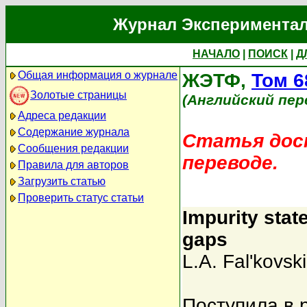
Журнал Экспериментал
НАЧАЛО
|
ПОИСК
|
Д
Общая информация о журнале
ЖЭТФ,
Том 6
Золотые страницы
(Английский пер
Адреса редакции
Содержание журнала
Статья дост
Сообщения редакции
переводе.
Правила для авторов
Загрузить статью
Проверить статус статьи
Impurity stat
gaps
L.A. Fal'kovski
Поступила в 