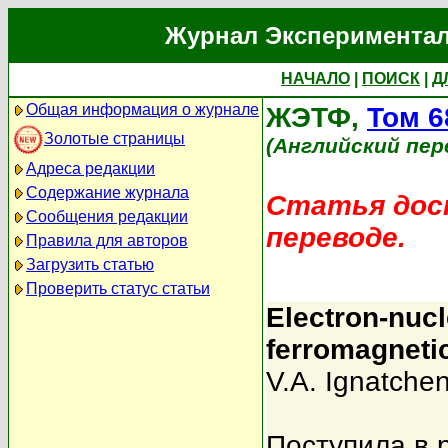
Журнал Экспериментал
НАЧАЛО
|
ПОИСК
|
Д
Общая информация о журнале
ЖЭТФ,
Том 6
Золотые страницы
(Английский пер
Адреса редакции
Содержание журнала
Статья дост
Сообщения редакции
переводе.
Правила для авторов
Загрузить статью
Проверить статус статьи
Electron-nucl
ferromagnetic
V.A. Ignatche
Поступила в 