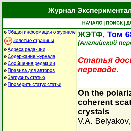
Журнал Экспериментал
НАЧАЛО
|
ПОИСК
|
Д
Общая информация о журнале
ЖЭТФ,
Том 6
Золотые страницы
(Английский пер
Адреса редакции
Содержание журнала
Статья дост
Сообщения редакции
переводе.
Правила для авторов
Загрузить статью
Проверить статус статьи
On the polari
coherent scat
crystals
V.A. Belyakov