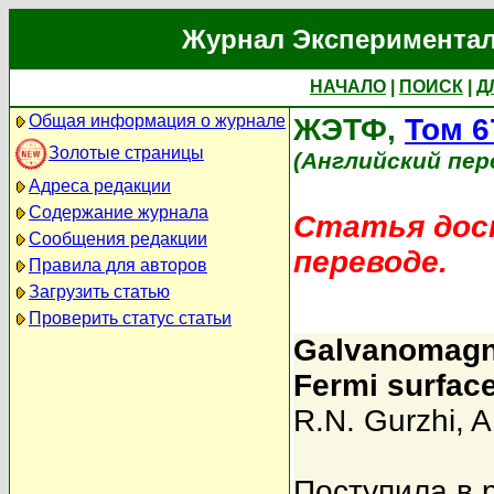
Журнал Экспериментал
НАЧАЛО
|
ПОИСК
|
Д
Общая информация о журнале
ЖЭТФ,
Том 6
Золотые страницы
(Английский пер
Адреса редакции
Содержание журнала
Статья дост
Сообщения редакции
переводе.
Правила для авторов
Загрузить статью
Проверить статус статьи
Galvanomagne
Fermi surfac
R.N. Gurzhi
,
A
Поступила в 