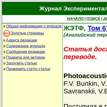
Журнал Экспериментал
НАЧАЛО
|
ПОИСК
|
Д
Общая информация о журнале
ЖЭТФ,
Том 6
Золотые страницы
(Английский пер
Адреса редакции
Содержание журнала
Статья дост
Сообщения редакции
переводе.
Правила для авторов
Загрузить статью
Проверить статус статьи
Photoacoustic
F.V. Bunkin
,
V
Savranskii
,
V.
Поступила в 