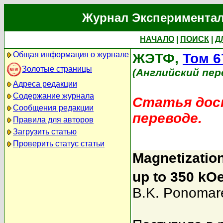
Журнал Экспериментал
НАЧАЛО
|
ПОИСК
|
Д
Общая информация о журнале
ЖЭТФ,
Том 6
Золотые страницы
(Английский пер
Адреса редакции
Содержание журнала
Статья дост
Сообщения редакции
переводе.
Правила для авторов
Загрузить статью
Проверить статус статьи
Magnetization
up to 350 kO
B.K. Ponomar