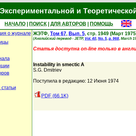
Экспериментальной и Теоретическо
НАЧАЛО
|
ПОИСК
|
ДЛЯ АВТОРОВ
|
ПОМОЩЬ
ия о журнале
ЖЭТФ,
Том 67
,
Вып. 5
, стр. 1949 (Март 1975
(Английский перевод - JETP,
Vol. 40
,
No. 5
,
p. 968
, March 1
ницы
Статья доступна on-line только в англ
нала
Instability in smectic A
кции
S.G. Dmitriev
оров
Поступила в редакцию: 12 Июня 1974
 статьи
PDF (66.1K)