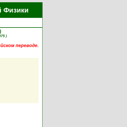
й Физики
)
975 )
ийском переводе.