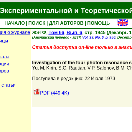
Экспериментальной и Теоретическо
НАЧАЛО
|
ПОИСК
|
ДЛЯ АВТОРОВ
|
ПОМОЩЬ
ия о журнале
ЖЭТФ,
Том 66
,
Вып. 6
, стр. 1945 (Декабрь 1
(Английский перевод - JETP,
Vol. 39
,
No. 6
,
p. 956
, Decembe
ницы
Статья доступна on-line только в англ
нала
lnvestigation of the four-photon resonance sc
кции
Yu. M. Kirin
,
S.G. Rautian
,
V.P. Safonov
,
B.M. C
оров
Поступила в редакцию: 22 Июля 1973
 статьи
PDF (449.4K)