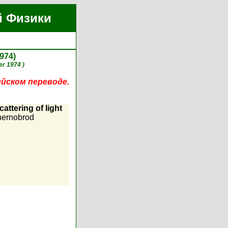
й Физики
974)
r 1974 )
ийском переводе.
attering of light
hernobrod