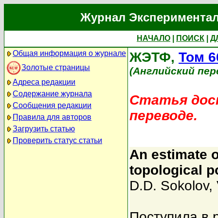
Журнал Экспериментал
НАЧАЛО
|
ПОИСК
|
Д
Общая информация о журнале
ЖЭТФ,
Том 6
Золотые страницы
(Английский пер
Адреса редакции
Содержание журнала
Статья дост
Сообщения редакции
переводе.
Правила для авторов
Загрузить статью
Проверить статус статьи
An estimate o
topological p
D.D. Sokolov
,
Поступила в 