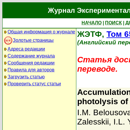
Журнал Экспериментал
НАЧАЛО
|
ПОИСК
|
Д
Общая информация о журнале
ЖЭТФ,
Том 6
Золотые страницы
(Английский пер
Адреса редакции
Содержание журнала
Статья дост
Сообщения редакции
переводе.
Правила для авторов
Загрузить статью
Проверить статус статьи
Accumulation 
photolysis of
I.M. Belousov
Zalesskii
,
I.L.