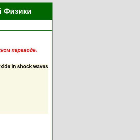
й Физики
ском переводе.
ioxide in shock waves