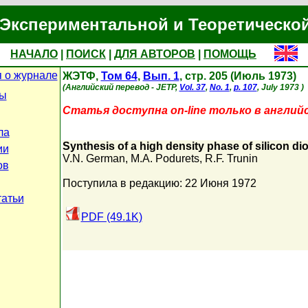
Экспериментальной и Теоретическо
НАЧАЛО
|
ПОИСК
|
ДЛЯ АВТОРОВ
|
ПОМОЩЬ
 о журнале
ЖЭТФ,
Том 64
,
Вып. 1
, стр. 205 (Июль 1973)
(Английский перевод - JETP,
Vol. 37
,
No. 1
,
p. 107
, July 1973 )
цы
Статья доступна on-line только в англий
ла
Synthesis of a high density phase of silicon d
ии
V.N. German
,
M.A. Podurets
,
R.F. Trunin
ов
Поступила в редакцию: 22 Июня 1972
татьи
PDF (49.1K)