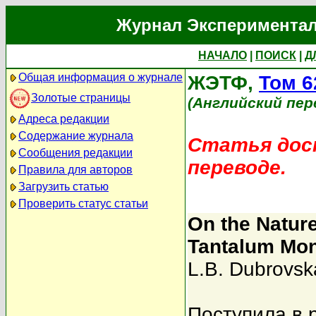
Журнал Экспериментал
НАЧАЛО
|
ПОИСК
|
Д
Общая информация о журнале
ЖЭТФ,
Том 6
Золотые страницы
(Английский пер
Адреса редакции
Содержание журнала
Статья дост
Сообщения редакции
переводе.
Правила для авторов
Загрузить статью
Проверить статус статьи
On the Natur
Tantalum Mo
L.B. Dubrovsk
Поступила в 