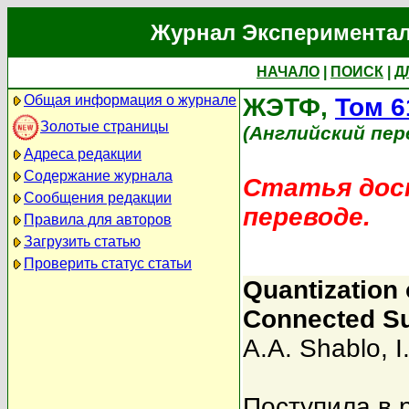
Журнал Экспериментал
НАЧАЛО
|
ПОИСК
|
Д
Общая информация о журнале
ЖЭТФ,
Том 6
Золотые страницы
(Английский пер
Адреса редакции
Содержание журнала
Статья дост
Сообщения редакции
переводе.
Правила для авторов
Загрузить статью
Проверить статус статьи
Quantization 
Connected Su
A.A. Shablo
,
I
Поступила в 