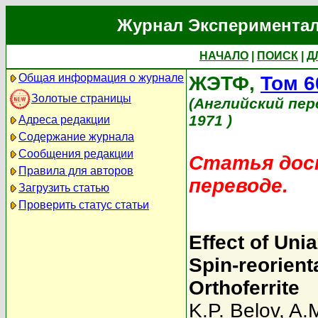
Журнал Экспериментал
НАЧАЛО
|
ПОИСК
|
Д
Общая информация о журнале
ЖЭТФ,
Том 6
Золотые страницы
(Английский пер
1971 )
Адреса редакции
Содержание журнала
Сообщения редакции
Статья дост
Правила для авторов
переводе.
Загрузить статью
Проверить статус статьи
Effect of Uni
Spin-reorient
Orthoferrite
K.P. Belov
,
A.