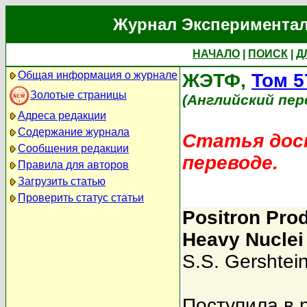
Журнал Экспериментал
НАЧАЛО
|
ПОИСК
|
Д
Общая информация о журнале
ЖЭТФ,
Том 5
Золотые страницы
(Английский пер
Адреса редакции
Содержание журнала
Статья дост
Сообщения редакции
переводе.
Правила для авторов
Загрузить статью
Проверить статус статьи
Positron Prod
Heavy Nuclei 
S.S. Gershtei
Поступила в 