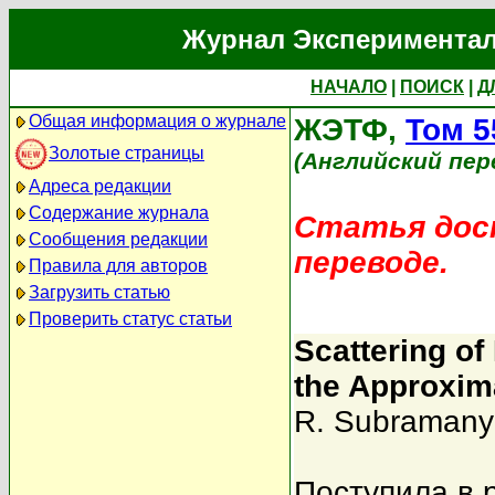
Журнал Экспериментал
НАЧАЛО
|
ПОИСК
|
Д
Общая информация о журнале
ЖЭТФ,
Том 5
Золотые страницы
(Английский пер
Адреса редакции
Содержание журнала
Статья дост
Сообщения редакции
переводе.
Правила для авторов
Загрузить статью
Проверить статус статьи
Scattering of
the Approxim
R. Subraman
Поступила в 