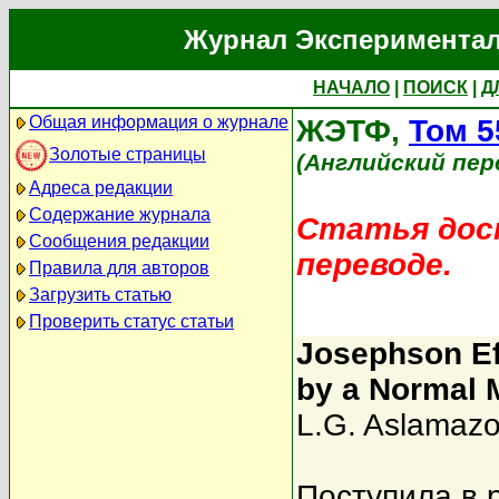
Журнал Экспериментал
НАЧАЛО
|
ПОИСК
|
Д
Общая информация о журнале
ЖЭТФ,
Том 5
Золотые страницы
(Английский пер
Адреса редакции
Содержание журнала
Статья дост
Сообщения редакции
переводе.
Правила для авторов
Загрузить статью
Проверить статус статьи
Josephson Ef
by a Normal 
L.G. Aslamazo
Поступила в 