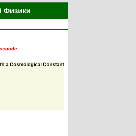
й Физики
реводе.
 with a Cosmological Constant