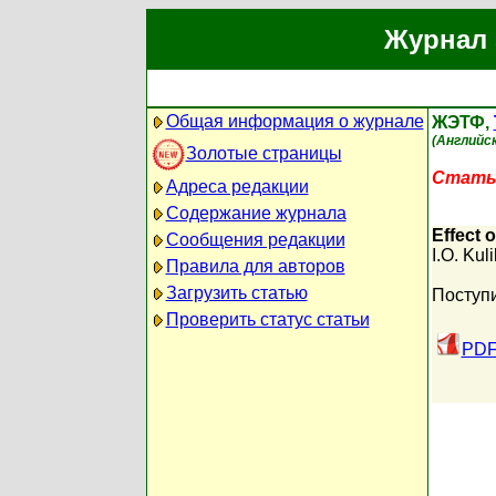
Журнал 
Общая информация о журнале
ЖЭТФ,
(Английск
Золотые страницы
Статья
Адреса редакции
Содержание журнала
Effect 
Сообщения редакции
I.O. Kuli
Правила для авторов
Загрузить статью
Поступи
Проверить статус статьи
PDF