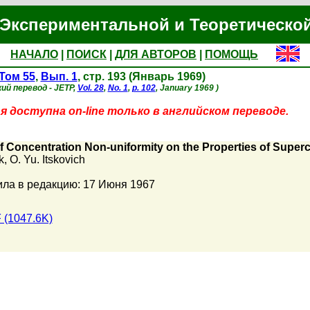
Экспериментальной и Теоретическо
НАЧАЛО
|
ПОИСК
|
ДЛЯ АВТОРОВ
|
ПОМОЩЬ
Том 55
,
Вып. 1
, стр. 193 (Январь 1969)
ий перевод - JETP,
Vol. 28
,
No. 1
,
p. 102
, January 1969 )
 доступна on-line только в английском переводе.
of Concentration Non-uniformity on the Properties of Super
k
,
O. Yu. Itskovich
ла в редакцию: 17 Июня 1967
 (1047.6K)