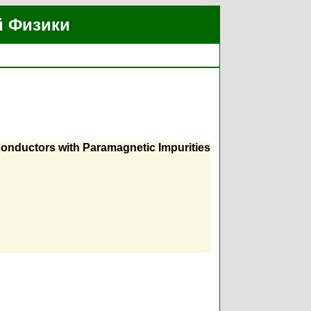
й Физики
conductors with Paramagnetic Impurities