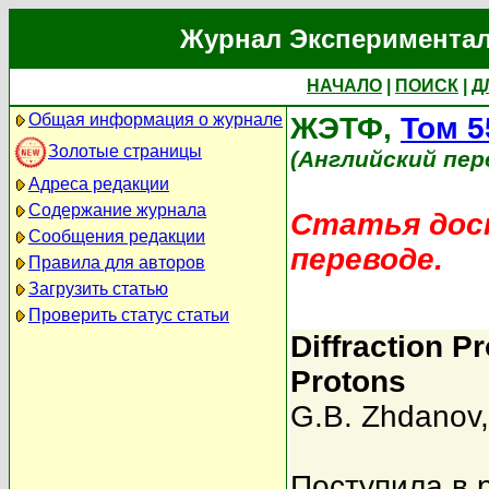
Журнал Экспериментал
НАЧАЛО
|
ПОИСК
|
Д
Общая информация о журнале
ЖЭТФ,
Том 5
Золотые страницы
(Английский пер
Адреса редакции
Содержание журнала
Статья дост
Сообщения редакции
переводе.
Правила для авторов
Загрузить статью
Проверить статус статьи
Diffraction P
Protons
G.B. Zhdanov
Поступила в 