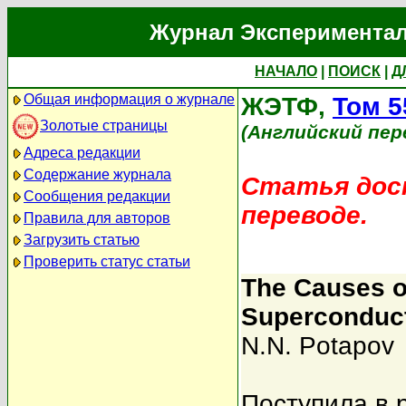
Журнал Экспериментал
НАЧАЛО
|
ПОИСК
|
Д
Общая информация о журнале
ЖЭТФ,
Том 5
Золотые страницы
(Английский пер
Адреса редакции
Содержание журнала
Статья дост
Сообщения редакции
переводе.
Правила для авторов
Загрузить статью
Проверить статус статьи
The Causes o
Superconduct
N.N. Potapov
Поступила в 