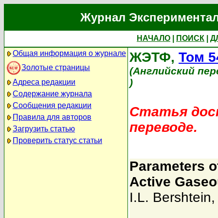
Журнал Экспериментал
НАЧАЛО
|
ПОИСК
|
Д
Общая информация о журнале
ЖЭТФ,
Том 5
Золотые страницы
(Английский пер
)
Адреса редакции
Содержание журнала
Сообщения редакции
Статья дост
Правила для авторов
переводе.
Загрузить статью
Проверить статус статьи
Parameters of
Active Gase
I.L. Bershtein