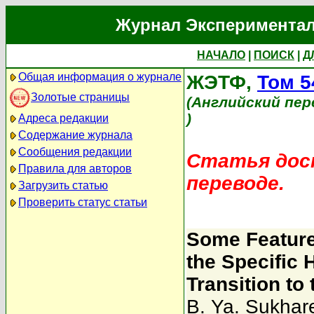
Журнал Экспериментал
НАЧАЛО
|
ПОИСК
|
Д
Общая информация о журнале
ЖЭТФ,
Том 5
Золотые страницы
(Английский пер
)
Адреса редакции
Содержание журнала
Сообщения редакции
Статья дост
Правила для авторов
переводе.
Загрузить статью
Проверить статус статьи
Some Feature
the Specific 
Transition to
B. Ya. Sukhare