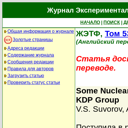
Журнал Экспериментал
НАЧАЛО
|
ПОИСК
|
Д
Общая информация о журнале
ЖЭТФ,
Том 5
Золотые страницы
(Английский пер
Адреса редакции
Содержание журнала
Статья дост
Сообщения редакции
переводе.
Правила для авторов
Загрузить статью
Проверить статус статьи
Some Nuclear 
KDP Group
V.S. Suvorov
,
Поступила в 