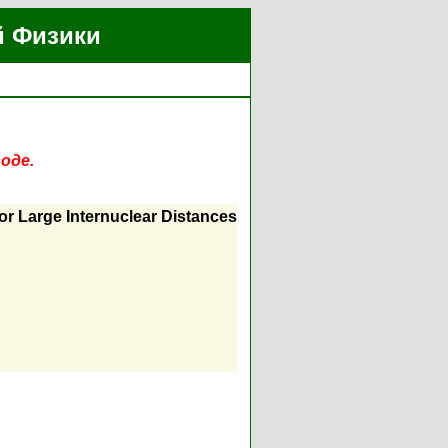
й Физики
оде.
or Large Internuclear Distances