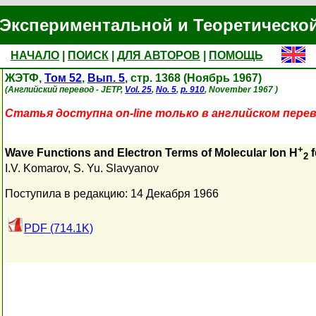
Экспериментальной и Теоретическо
НАЧАЛО
|
ПОИСК
|
ДЛЯ АВТОРОВ
|
ПОМОЩЬ
ЖЭТФ,
Том 52
,
Вып. 5
, стр. 1368 (Ноябрь 1967)
(Английский перевод - JETP,
Vol. 25
,
No. 5
,
p. 910
, November 1967 )
Статья доступна on-line только в английском перев
+
Wave Functions and Electron Terms of Molecular Ion H
f
2
I.V. Komarov
,
S. Yu. Slavyanov
Поступила в редакцию: 14 Декабря 1966
PDF (714.1K)