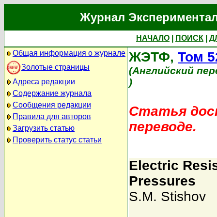
Журнал Экспериментал
НАЧАЛО
|
ПОИСК
|
Д
Общая информация о журнале
ЖЭТФ,
Том 5
Золотые страницы
(Английский пер
)
Адреса редакции
Содержание журнала
Сообщения редакции
Статья дост
Правила для авторов
переводе.
Загрузить статью
Проверить статус статьи
Electric Resi
Pressures
S.M. Stishov