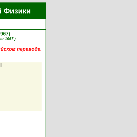
й Физики
1967)
er 1967 )
ийском переводе.
l