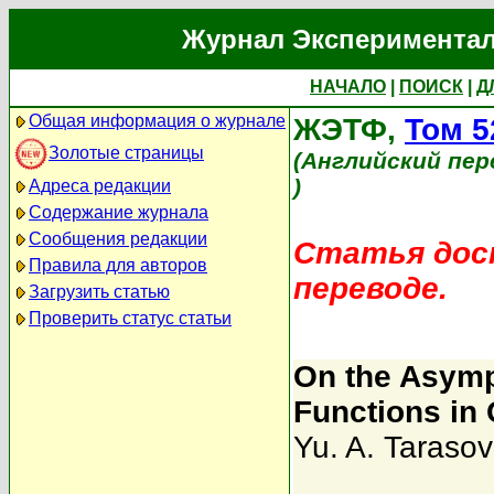
Журнал Экспериментал
НАЧАЛО
|
ПОИСК
|
Д
Общая информация о журнале
ЖЭТФ,
Том 5
Золотые страницы
(Английский пер
)
Адреса редакции
Содержание журнала
Сообщения редакции
Статья дост
Правила для авторов
переводе.
Загрузить статью
Проверить статус статьи
On the Asymp
Functions in
Yu. A. Tarasov