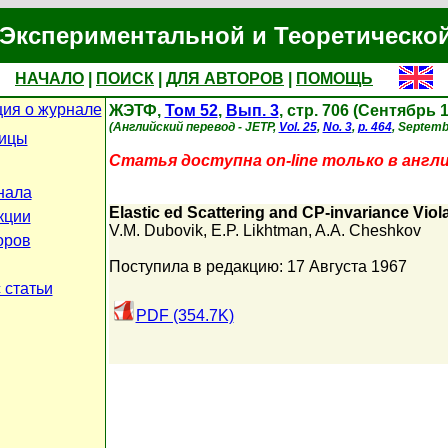
Экспериментальной и Теоретическо
НАЧАЛО
|
ПОИСК
|
ДЛЯ АВТОРОВ
|
ПОМОЩЬ
ия о журнале
ЖЭТФ,
Том 52
,
Вып. 3
, стр. 706 (Сентябрь 
(Английский перевод - JETP,
Vol. 25
,
No. 3
,
p. 464
, Septemb
ницы
Статья доступна on-line только в англ
нала
Elastic ed Scattering and CP-invariance Violat
кции
V.M. Dubovik
,
E.P. Likhtman
,
A.A. Cheshkov
оров
Поступила в редакцию: 17 Августа 1967
 статьи
PDF (354.7K)