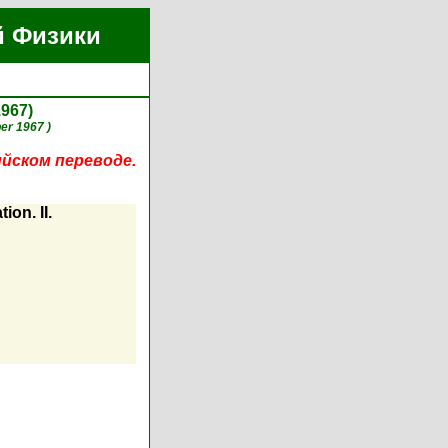
й Физики
1967)
er 1967 )
ийском переводе.
ion. II.