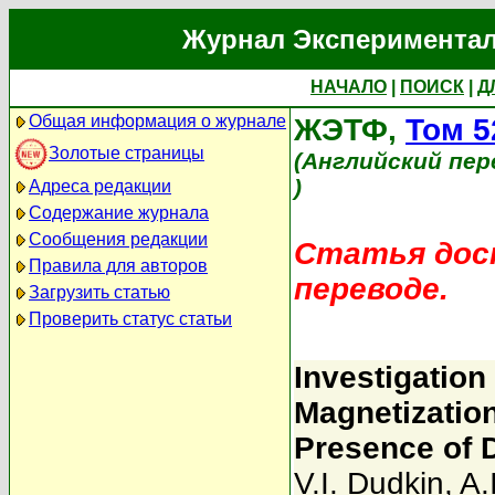
Журнал Экспериментал
НАЧАЛО
|
ПОИСК
|
Д
Общая информация о журнале
ЖЭТФ,
Том 5
Золотые страницы
(Английский пер
)
Адреса редакции
Содержание журнала
Сообщения редакции
Статья дост
Правила для авторов
переводе.
Загрузить статью
Проверить статус статьи
Investigation
Magnetization
Presence of 
V.I. Dudkin
,
A.